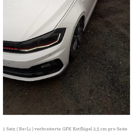
1 Satz ( Re+Li ) verbreiterte GFK Kotflügel 2,5 cm pro Seite